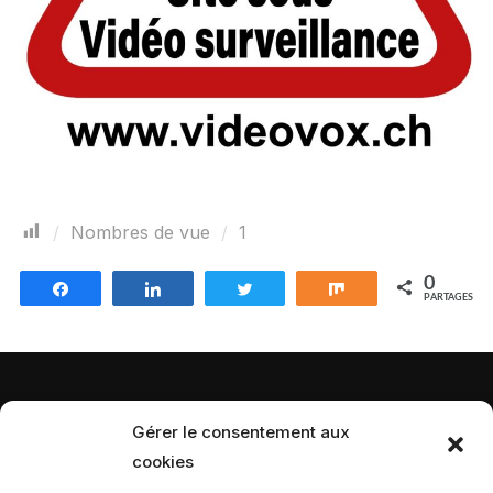
Nombres de vue
1
0
Partagez
Partagez
Tweetez
Partagez
PARTAGES
Gérer le consentement aux
cookies